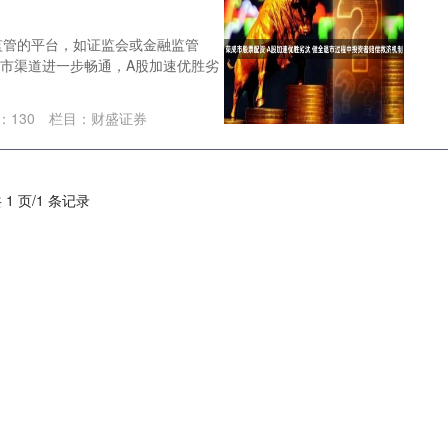
机构监管的平台，如证监会或金融监管
退市渠道进一步畅通，A股加速优胜劣
：
130
栏目：
财盛证券
 1 页/1 条记录