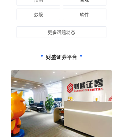
炒股
软件
更多话题动态
财盛证券平台