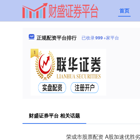
首页
正规配资平台排行
已收录
999
+家平台
财盛证券平台 相关话题
荣成市股票配资 A股加速优胜