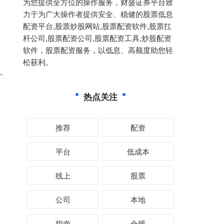
为您提供全方位的操作服务，财盛证券平台致
力于为广大操作者提供安全、稳健的股票低息
配资平台,股票炒股网站,股票配资软件,股票扛
杆公司,股票配资公司,股票配资工具,炒股配资
软件，股票配资服务，以低息、高额度助您轻
松获利。
热点关注
推荐
配资
平台
低成本
线上
股票
公司
本地
指南
合规