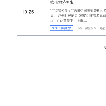
赔偿救济机制
10-25
* **监管资质：**选择受国家监管
局。 证券时报记者 张淑贤 随着多元
汰，在此背景下，上市....
阅读
荣成市股票配资
作者：实盘配资
共