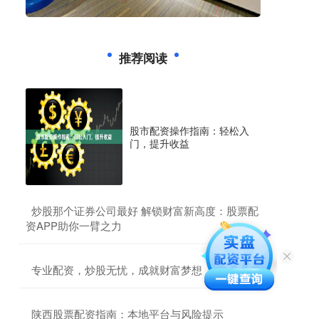
推荐阅读
股市配资操作指南：轻松入
门，提升收益
​炒股那个证券公司最好 解锁财富新高度：股票配
资APP助你一臂之力
​专业配资，炒股无忧，成就财富梦想
​陕西股票配资指南：本地平台与风险提示