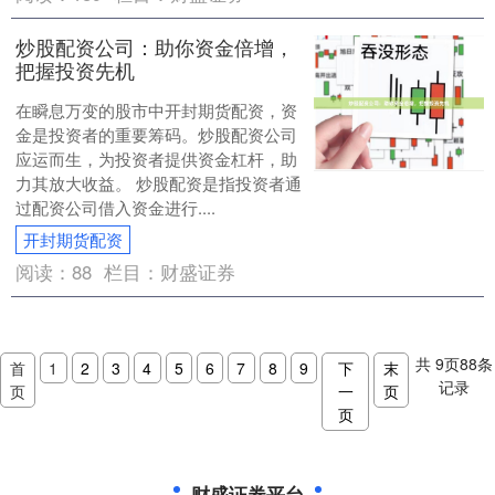
炒股配资公司：助你资金倍增，
把握投资先机
在瞬息万变的股市中开封期货配资，资
金是投资者的重要筹码。炒股配资公司
应运而生，为投资者提供资金杠杆，助
力其放大收益。 炒股配资是指投资者通
过配资公司借入资金进行....
开封期货配资
阅读：
88
栏目：
财盛证券
共
9
页
88
条
首
1
2
3
4
5
6
7
8
9
下
末
记录
页
一
页
页
财盛证券平台