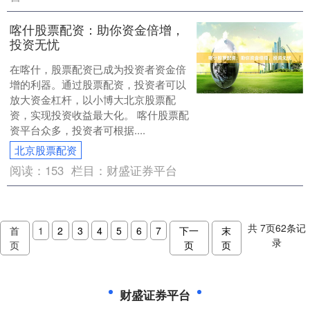
喀什股票配资：助你资金倍增，
投资无忧
在喀什，股票配资已成为投资者资金倍
增的利器。通过股票配资，投资者可以
放大资金杠杆，以小博大北京股票配
资，实现投资收益最大化。 喀什股票配
资平台众多，投资者可根据....
北京股票配资
阅读：
153
栏目：
财盛证券平台
共
7
页
62
条记
首
1
2
3
4
5
6
7
下一
末
录
页
页
页
财盛证券平台