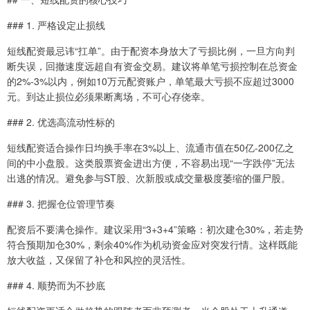
### 1. 严格设定止损线
短线配资最忌讳“扛单”。由于配资本身放大了亏损比例，一旦方向判
断失误，回撤速度远超自有资金交易。建议将单笔亏损控制在总资金
的2%-3%以内，例如10万元配资账户，单笔最大亏损不应超过3000
元。到达止损位必须果断离场，不可心存侥幸。
### 2. 优选高流动性标的
短线配资适合操作日均换手率在3%以上、流通市值在50亿-200亿之
间的中小盘股。这类股票资金进出方便，不容易出现“一字跌停”无法
出逃的情况。避免参与ST股、次新股或成交量极度萎缩的僵尸股。
### 3. 把握仓位管理节奏
配资后不要满仓操作。建议采用“3+3+4”策略：初次建仓30%，若走势
符合预期加仓30%，剩余40%作为机动资金应对突发行情。这样既能
放大收益，又保留了补仓和风控的灵活性。
### 4. 顺势而为不抄底