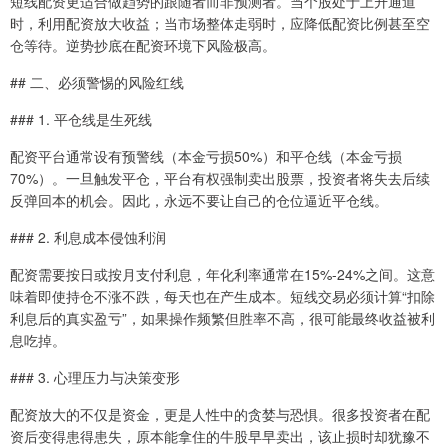
短线配资更适合做趋势的跟随者而非预测者。当个股处于上升通道
时，利用配资放大收益；当市场整体走弱时，应降低配资比例甚至空
仓等待。逆势抄底在配资环境下风险极高。
## 二、必须警惕的风险红线
### 1. 平仓线是生死线
配资平台通常设有预警线（本金亏损50%）和平仓线（本金亏损
70%）。一旦触发平仓，平台有权强制卖出股票，投资者将失去后续
反弹回本的机会。因此，永远不要让自己的仓位逼近平仓线。
### 2. 利息成本侵蚀利润
配资需要按日或按月支付利息，年化利率通常在15%-24%之间。这意
味着即使持仓不涨不跌，每天也在产生成本。短线交易必须计算“扣除
利息后的真实盈亏”，如果操作频繁但胜率不高，很可能最终收益被利
息吃掉。
### 3. 心理压力与决策变形
配资放大的不仅是资金，更是人性中的贪婪与恐惧。很多投资者在配
资后变得患得患失，原本能拿住的牛股早早卖出，该止损时却犹豫不