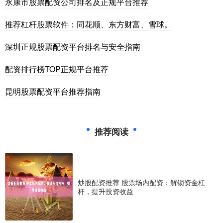
永康市股票配资公司排名及正规平台推荐
推荐杠杆股票软件：同花顺、东方财富、雪球。
深圳正规股票配资平台排名与安全指南
配资排行榜TOP正规平台推荐
昆明股票配资平台推荐指南
推荐阅读
炒股配资推荐 股票场内配资：解锁资金杠
杆，提升投资收益