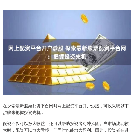
在探索最新股票配资平台网时网上配资平台开户炒股，可以采取以下
步骤来把握投资先机：
配资不仅可以放大收益，还可以帮助投资者对冲风险。当市场波动较
大时，配资可以放大亏损，但同时也能放大盈利。因此，投资者在进