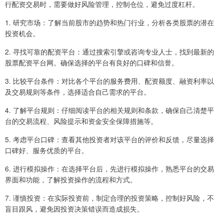
行配资交易时，需要做好风险管理，控制仓位，避免过度杠杆。
1. 研究市场：了解当前股市的趋势和热门行业，分析各类股票的潜在
投资机会。
2. 寻找可靠的配资平台：通过搜索引擎或咨询专业人士，找到最新的
股票配资平台网。确保选择的平台有良好的口碑和信誉。
3. 比较平台条件：对比各个平台的服务费用、配资额度、融资利率以
及交易规则等条件，选择适合自己需求的平台。
4. 了解平台规则：仔细阅读平台的相关规则和条款，确保自己清楚平
台的交易流程、风险提示和资金安全保障措施等。
5. 考虑平台口碑：查看其他投资者对该平台的评价和反馈，尽量选择
口碑好、服务优质的平台。
6. 进行模拟操作：在选择平台后，先进行模拟操作，熟悉平台的交易
界面和功能，了解投资操作的流程和方式。
7. 谨慎投资：在实际投资前，制定合理的投资策略，控制好风险，不
盲目跟风，避免因投资决策错误而造成损失。